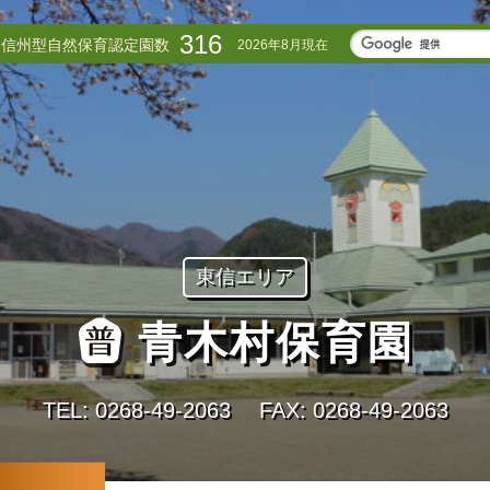
316
信州型自然保育認定園数
2026年8月現在
東信エリア
青木村保育園
TEL: 0268‐49‐2063
FAX: 0268‐49‐2063