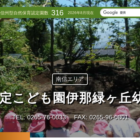
316
信州型自然保育認定園数
2026年8月現在
南信エリア
定こども園伊那緑ヶ丘
TEL: 0265-76-0033
FAX: 0265-96-0801