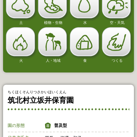
土
植物・生物
水
空・天気
火
人・地域
食
つくる
ちくほくそんりつさかいほいくえん
筑北村立坂井保育園
園の形態
普及型