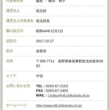
代表者氏名
園長 ： 柳澤 和子
運営法人
筑北村
運営法人代表者名
筑北村長
園の設立日
昭和44年12月1日
認定日
2017.10.27
区分
保育所
住所
〒399-7711 長野県東筑摩郡筑北村坂井58
82
エリア
中信
お問い合わせ先
TEL :
0263-67-2153
FAX :
0263-67-1403
MAIL :
i.hoiku@vill.chikuhoku.lg.jp
ホームページ
http://www.vill.chikuhoku.lg.jp/