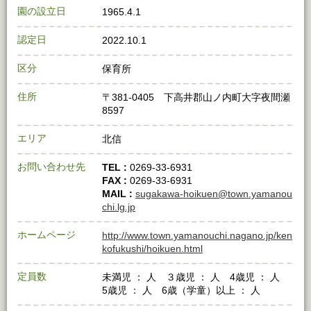
園の設立日
1965.4.1
認定日
2022.10.1
区分
保育所
住所
〒381-0405 下高井郡山ノ内町大字夜間瀬
8597
エリア
北信
お問い合わせ先
TEL :
0269-33-6931
FAX :
0269-33-6931
MAIL :
sugakawa-hoikuen@town.yamanou
chi.lg.jp
ホームページ
http://www.town.yamanouchi.nagano.jp/ken
kofukushi/hoikuen.html
定員数
未満児 ： 人 ３歳児 ： 人 4歳児 ： 人
5歳児 ： 人 6歳（学童）以上 ： 人