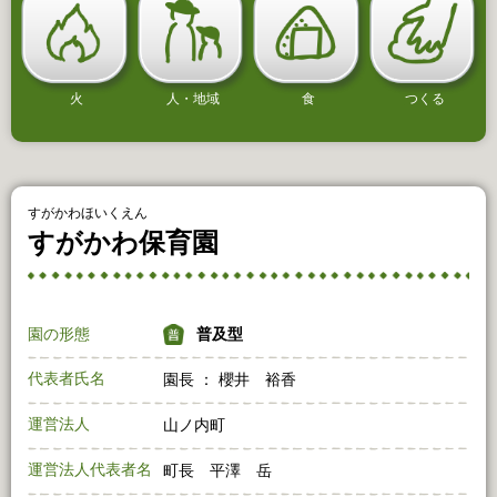
火
人・地域
食
つくる
すがかわほいくえん
すがかわ保育園
園の形態
普及型
代表者氏名
園長 ： 櫻井 裕香
運営法人
山ノ内町
運営法人代表者名
町長 平澤 岳