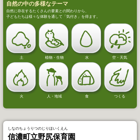
自然の中の多様なテーマ
自然に存在するたくさんの要素との関わりから、
子どもたちは様々な体験を通して「気付き」を得ます。
土
植物・生物
水
空・天気
火
人・地域
食
つくる
しなのちょうりつのじりほいくえん
信濃町立野尻保育園