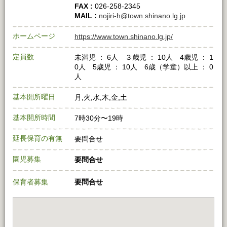
FAX :
026-258-2345
MAIL :
nojiri-h@town.shinano.lg.jp
ホームページ
https://www.town.shinano.lg.jp/
定員数
未満児 ： 6人 ３歳児 ： 10人 4歳児 ： 1
0人 5歳児 ： 10人 6歳（学童）以上 ： 0
人
基本開所曜日
月,火,水,木,金,土
基本開所時間
7時30分〜19時
延長保育の有無
要問合せ
園児募集
要問合せ
保育者募集
要問合せ