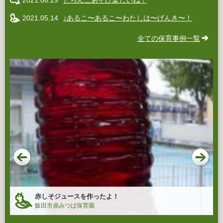
2021.05.14
♪あるこ〜あるこ〜わたしは〜げんき〜！
全ての保育事例一覧
赤しそジュースを作ったよ！
飯田市鼎みつば保育園