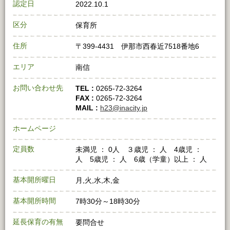
認定日
2022.10.1
区分
保育所
住所
〒399-4431 伊那市西春近7518番地6
エリア
南信
お問い合わせ先
TEL :
0265-72-3264
FAX :
0265-72-3264
MAIL :
h23@inacity.jp
ホームページ
定員数
未満児 ： 0人 ３歳児 ： 人 4歳児 ：
人 5歳児 ： 人 6歳（学童）以上 ： 人
基本開所曜日
月,火,水,木,金
基本開所時間
7時30分～18時30分
延長保育の有無
要問合せ