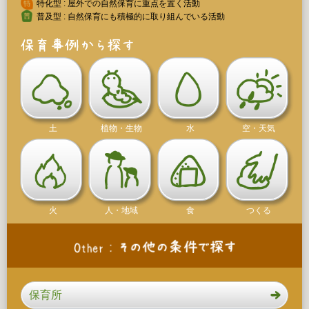
特化型 : 屋外での自然保育に重点を置く活動
普及型 : 自然保育にも積極的に取り組んでいる活動
土
植物・生物
水
空・天気
火
人・地域
食
つくる
保育所