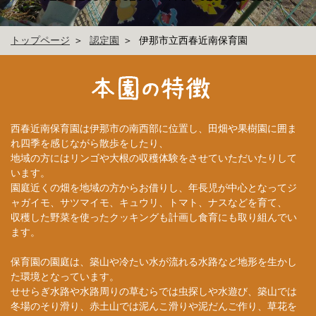
トップページ
認定園
伊那市立西春近南保育園
西春近南保育園は伊那市の南西部に位置し、田畑や果樹園に囲ま
れ四季を感じながら散歩をしたり、
地域の方にはリンゴや大根の収穫体験をさせていただいたりして
います。
園庭近くの畑を地域の方からお借りし、年長児が中心となってジ
ャガイモ、サツマイモ、キュウリ、トマト、ナスなどを育て、
収穫した野菜を使ったクッキングも計画し食育にも取り組んでい
ます。
保育園の園庭は、築山や冷たい水が流れる水路など地形を生かし
た環境となっています。
せせらぎ水路や水路周りの草むらでは虫探しや水遊び、築山では
冬場のそり滑り、赤土山では泥んこ滑りや泥だんご作り、草花を