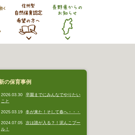
新の保育事例
2026.03.30
卒園までにみんなでやりたい
こと
2025.03.19
冬が来た！そして春へ・・・
2024.07.05
次は誰が入る？！泥んこプー
ル！