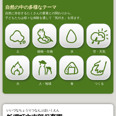
自然の中の多様なテーマ
自然に存在するたくさんの要素との関わりから、
子どもたちは様々な体験を通して「気付き」を得ます。
土
植物・生物
水
空・天気
火
人・地域
食
つくる
いいづなちょうりつなんぶほいくえん