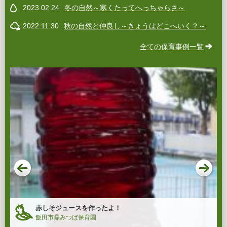
2023.02.24
冬の自然～寒くたってへっちゃらさ～
2022.11.30
秋の自然と仲良し～きょうはどこへいく？～
全ての保育事例一覧
赤しそジュースを作ったよ！
飯田市鼎みつば保育園