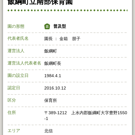
飯綱町立南部保育園
園の形態
普及型
代表者氏名
園長 ： 金箱 朋子
運営法人
飯綱町
運営法人代表者名
飯綱町長
園の設立日
1984.4.1
認定日
2016.10.12
区分
保育所
住所
〒389-1212 上水内郡飯綱町大字豊野1550
-1
エリア
北信