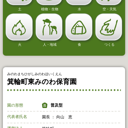
土
植物・生物
水
空・天気
火
人・地域
食
つくる
みのわまちひがしみのわほいくえん
箕輪町東みのわ保育園
園の形態
普及型
代表者氏名
園長 ： 向山 恵