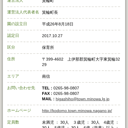
運営法人
箕輪町
運営法人代表者名
箕輪町長
園の設立日
平成26年8月18日
認定日
2017.10.27
区分
保育所
住所
〒399-4602 上伊那郡箕輪町大字東箕輪32
29
エリア
南信
お問い合わせ先
TEL :
0265-98-0807
FAX :
0265-98-0807
MAIL :
higashiho@town.minowa.lg.jp
ホームページ
http://kodomo.town.minowa.nagano.jp/
定員数
未満児 ： 30人 ３歳児 ： 30人 4歳児 ：
30人 5歳児 ： 30人 6歳（学童）以上 ：