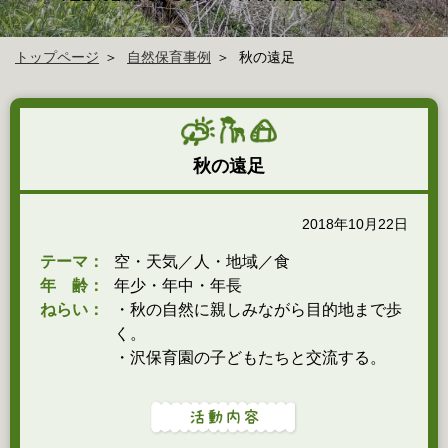
トップページ
自然保育事例
秋の遠足
秋の遠足
2018年10月22日
テーマ：
空・天気／人・地域／食
年 齢：
年少・年中・年長
ねらい：
・秋の自然に親しみながら目的地まで歩
く。
・沢保育園の子どもたちと交流する。