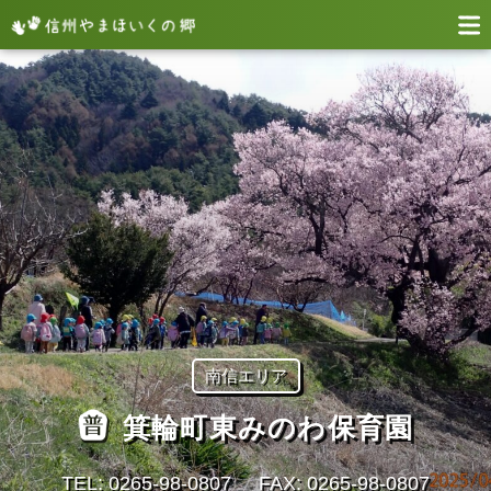
南信エリア
箕輪町東みのわ保育園
TEL: 0265-98-0807
FAX: 0265-98-0807