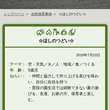
トップページ
自然保育事例
☆ほしのつどい☆
☆ほしのつどい☆
2018年7月23日
テーマ：
空・天気／火／人・地域／食／つくる
年 齢：
5歳児
ねらい：
・仲間と協力して作り上げる喜びを味わ
い、自分に自信を持つ
・普段の園生活では経験できない夏の遊
びを、友達、お家の方、保育者と楽し
む。