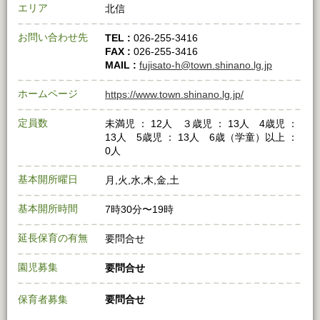
エリア
北信
お問い合わせ先
TEL :
026-255-3416
FAX :
026-255-3416
MAIL :
fujisato-h@town.shinano.lg.jp
ホームページ
https://www.town.shinano.lg.jp/
定員数
未満児 ： 12人 ３歳児 ： 13人 4歳児 ：
13人 5歳児 ： 13人 6歳（学童）以上 ：
0人
基本開所曜日
月,火,水,木,金,土
基本開所時間
7時30分〜19時
延長保育の有無
要問合せ
園児募集
要問合せ
保育者募集
要問合せ