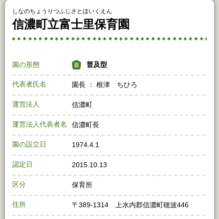
しなのちょうりつふじさとほいくえん
信濃町立富士里保育園
園の形態
普及型
代表者氏名
園長 ： 根津 ちひろ
運営法人
信濃町
運営法人代表者名
信濃町長
園の設立日
1974.4.1
認定日
2015.10.13
区分
保育所
住所
〒389-1314 上水内郡信濃町穂波446