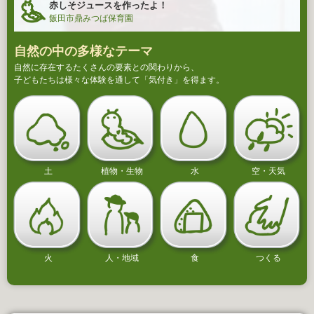
赤しそジュースを作ったよ！
飯田市鼎みつば保育園
自然の中の多様なテーマ
自然に存在するたくさんの要素との関わりから、
子どもたちは様々な体験を通して「気付き」を得ます。
土
植物・生物
水
空・天気
火
人・地域
食
つくる