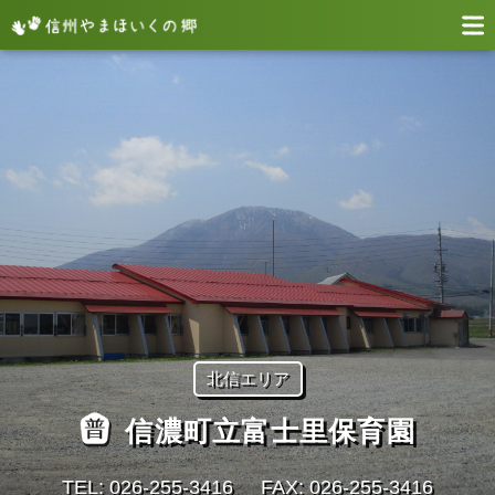
北信エリア
信濃町立富士里保育園
TEL: 026-255-3416
FAX: 026-255-3416