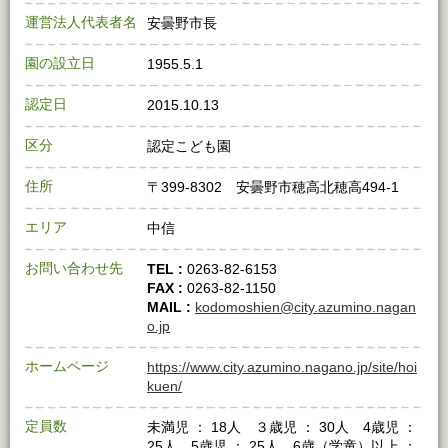
運営法人代表者名
安曇野市長
園の設立日
1955.5.1
認定日
2015.10.13
区分
認定こども園
住所
〒399-8302 安曇野市穂高北穂高494-1
エリア
中信
お問い合わせ先
TEL :
0263-82-6153
FAX :
0263-82-1150
MAIL :
kodomoshien@city.azumino.nagan
o.jp
ホームページ
https://www.city.azumino.nagano.jp/site/hoi
kuen/
定員数
未満児 ： 18人 ３歳児 ： 30人 4歳児 ：
25人 5歳児 ： 25人 6歳（学童）以上 ：