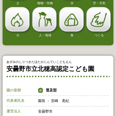
土
植物・生物
水
空・天気
火
人・地域
食
つくる
あずみのしりつきたほたかにんていこどもえん
安曇野市立北穂高認定こども園
園の形態
普及型
代表者氏名
園長 ： 宮崎 美紀
運営法人
安曇野市