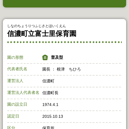
しなのちょうりつふじさとほいくえん
信濃町立富士里保育園
園の形態
普及型
代表者氏名
園長 ： 根津 ちひろ
運営法人
信濃町
運営法人代表者名
信濃町長
園の設立日
1974.4.1
認定日
2015.10.13
区分
保育所