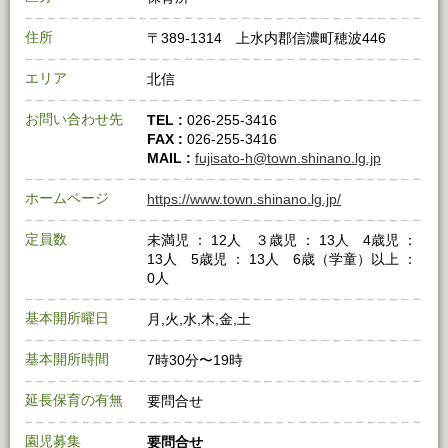
住所
〒389-1314 上水内郡信濃町穂波446
エリア
北信
お問い合わせ先
TEL :
026-255-3416
FAX :
026-255-3416
MAIL :
fujisato-h@town.shinano.lg.jp
ホームページ
https://www.town.shinano.lg.jp/
定員数
未満児 ： 12人 ３歳児 ： 13人 4歳児 ：
13人 5歳児 ： 13人 6歳（学童）以上 ：
0人
基本開所曜日
月,火,水,木,金,土
基本開所時間
7時30分〜19時
延長保育の有無
要問合せ
園児募集
要問合せ