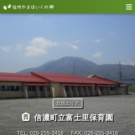
北信エリア
信濃町立富士里保育園
TEL: 026-255-3416
FAX: 026-255-3416