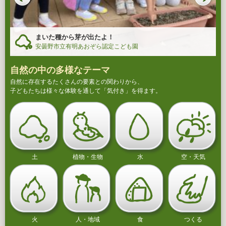
まいた種から芽が出たよ！
安曇野市立有明あおぞら認定こども園
自然の中の多様なテーマ
自然に存在するたくさんの要素との関わりから、
子どもたちは様々な体験を通して「気付き」を得ます。
土
植物・生物
水
空・天気
火
人・地域
食
つくる