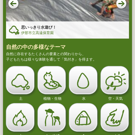
思いっきり水遊び！
伊那市立高遠保育園
自然の中の多様なテーマ
自然に存在するたくさんの要素との関わりから、
子どもたちは様々な体験を通して「気付き」を得ます。
土
植物・生物
水
空・天気