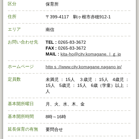
区分
保育所
住所
〒399-4117 駒ヶ根市赤穂912-1
エリア
南信
お問い合わせ先
TEL :
0265-83-3672
FAX :
0265-83-3672
MAIL :
kita-ho@city.komagane.ｌｇ.jp
ホームページ
httpｓ://www.city.komagane.nagano.jp/
定員数
未満児 ： 15人 ３歳児 ： 15人 4歳児 ：
15人 5歳児 ： 15人 6歳（学童）以上 ：
人
基本開所曜日
月、火、水、木、金
基本開所時間
8時～16時
延長保育の有無
要問合せ