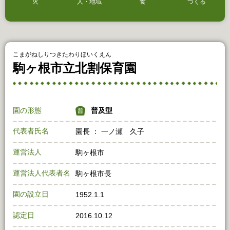
火
人・地域
食
つくる
こまがねしりつきたわりほいくえん
駒ヶ根市立北割保育園
園の形態
普及型
代表者氏名
園長 ： 一ノ瀬 久子
運営法人
駒ヶ根市
運営法人代表者名
駒ヶ根市長
園の設立日
1952.1.1
認定日
2016.10.12