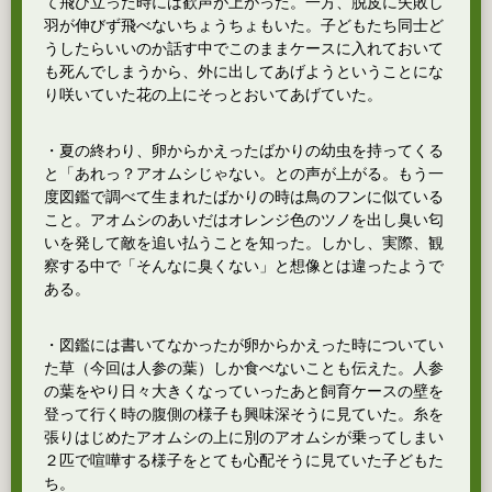
て飛び立った時には歓声が上がった。一方、脱皮に失敗し
羽が伸びず飛べないちょうちょもいた。子どもたち同士ど
うしたらいいのか話す中でこのままケースに入れておいて
も死んでしまうから、外に出してあげようということにな
り咲いていた花の上にそっとおいてあげていた。
・夏の終わり、卵からかえったばかりの幼虫を持ってくる
と「あれっ？アオムシじゃない。との声が上がる。もう一
度図鑑で調べて生まれたばかりの時は鳥のフンに似ている
こと。アオムシのあいだはオレンジ色のツノを出し臭い匂
いを発して敵を追い払うことを知った。しかし、実際、観
察する中で「そんなに臭くない」と想像とは違ったようで
ある。
・図鑑には書いてなかったが卵からかえった時についてい
た草（今回は人参の葉）しか食べないことも伝えた。人参
の葉をやり日々大きくなっていったあと飼育ケースの壁を
登って行く時の腹側の様子も興味深そうに見ていた。糸を
張りはじめたアオムシの上に別のアオムシが乗ってしまい
２匹で喧嘩する様子をとても心配そうに見ていた子どもた
ち。