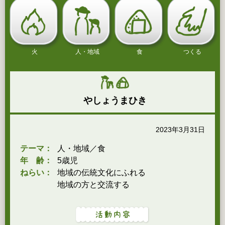
火
人・地域
食
つくる
やしょうまひき
2023年3月31日
テーマ：
人・地域／食
年 齢：
5歳児
ねらい：
地域の伝統文化にふれる
地域の方と交流する