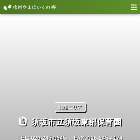
北信エリア
須坂市立須坂東部保育園
TEL: 026‐245‐0645
FAX: 026‐245‐4174