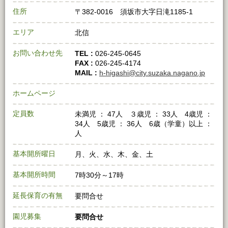
住所
〒382‐0016 須坂市大字日滝1185‐1
エリア
北信
お問い合わせ先
TEL :
026‐245‐0645
FAX :
026‐245‐4174
MAIL :
h-higashi@city.suzaka.nagano.jp
ホームページ
定員数
未満児 ： 47人 ３歳児 ： 33人 4歳児 ：
34人 5歳児 ： 36人 6歳（学童）以上 ：
人
基本開所曜日
月、火、水、木、金、土
基本開所時間
7時30分～17時
延長保育の有無
要問合せ
園児募集
要問合せ