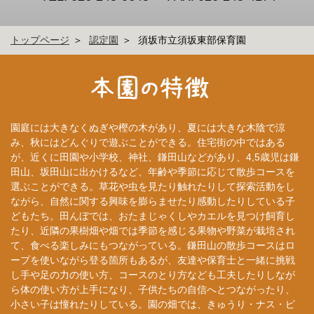
トップページ
認定園
須坂市立須坂東部保育園
園庭には大きなくぬぎや樫の木があり、夏には大きな木陰で涼
み、秋にはどんぐりで遊ぶことができる。住宅街の中ではある
が、近くに田園や小学校、神社、鎌田山などがあり、4,5歳児は鎌
田山、坂田山に出かけるなど、年齢や季節に応じて散歩コースを
選ぶことができる。草花や虫を見たり触れたりして探索活動をし
ながら、自然に関する興味を膨らませたり感動したりしている子
どもたち。田んぼでは、おたまじゃくしやカエルを見つけ飼育し
たり、近隣の果樹畑や畑では季節を感じる果物や野菜が栽培され
て、食べる楽しみにもつながっている。鎌田山の散歩コースはロ
ープを使いながら登る箇所もあるが、友達や保育士と一緒に挑戦
し手や足の力の使い方、コースのとり方なども工夫したりしなが
ら体の使い方が上手になり、子供たちの自信へとつながったり、
小さい子は憧れたりしている。園の畑では、きゅうり・ナス・ピ