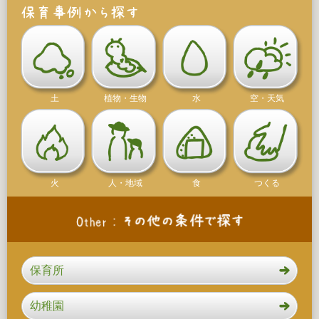
土
植物・生物
水
空・天気
火
人・地域
食
つくる
保育所
幼稚園