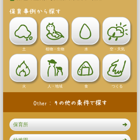
土
植物・生物
水
空・天気
火
人・地域
食
つくる
保育所