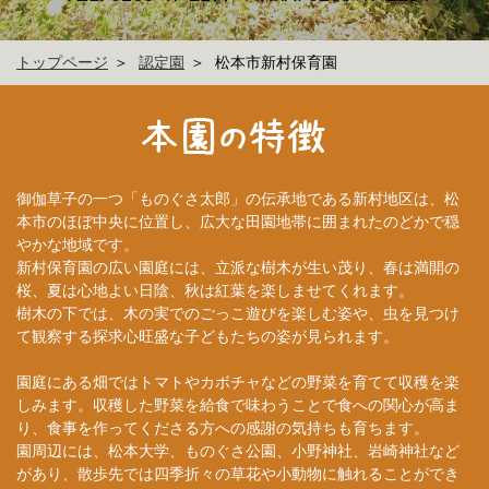
トップページ
認定園
松本市新村保育園
御伽草子の一つ「ものぐさ太郎」の伝承地である新村地区は、松
本市のほぼ中央に位置し、広大な田園地帯に囲まれたのどかで穏
やかな地域です。
新村保育園の広い園庭には、立派な樹木が生い茂り、春は満開の
桜、夏は心地よい日陰、秋は紅葉を楽しませてくれます。
樹木の下では、木の実でのごっこ遊びを楽しむ姿や、虫を見つけ
て観察する探求心旺盛な子どもたちの姿が見られます。
園庭にある畑ではトマトやカボチャなどの野菜を育てて収穫を楽
しみます。収穫した野菜を給食で味わうことで食への関心が高ま
り、食事を作ってくださる方への感謝の気持ちも育ちます。
園周辺には、松本大学、ものぐさ公園、小野神社、岩崎神社など
があり、散歩先では四季折々の草花や小動物に触れることができ