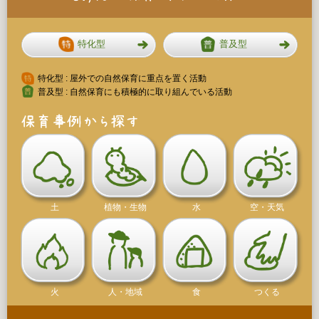
特化型
普及型
特化型 : 屋外での自然保育に重点を置く活動
普及型 : 自然保育にも積極的に取り組んでいる活動
土
植物・生物
水
空・天気
火
人・地域
食
つくる