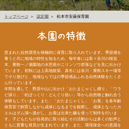
トップページ
認定園
松本市安曇保育園
恵まれた自然環境を積極的に保育に取り入れています。季節感を
養うと共に地域の特性を知るため、毎年春には島々谷川の桜並
木、乗鞍一ノ瀬園地の水芭蕉やニリンソウ群落などを見に出かけ
ています。初秋には上高地散策、真冬には奈川・乗鞍スキー場等
でそり遊びと、地域ならではの季節感あふれる自然体験をたくさ
ん行っています。
年間を通して、野原や山に出かけ「おたまじゃくし捕り」「ワラ
ビ採り」「松ぼっくり・どんぐり拾い」等から自然物と触れ合う
体験もしています。また、「おたまじゃくし」「お蚕」を各年齢
保育室で飼育しながら成体になるまでを観察し、成体となったカ
エルはダム湖へ逃がし、お蚕は出来た繭を使って制作を行いま
す。子どもたちが自発的に取り組むその活動からは多くの歓声と
ともに貴重な発見が生まれています。また、環境保全への意識を