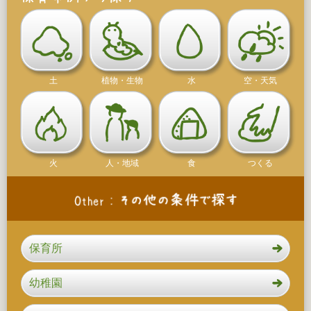
土
植物・生物
水
空・天気
火
人・地域
食
つくる
保育所
幼稚園