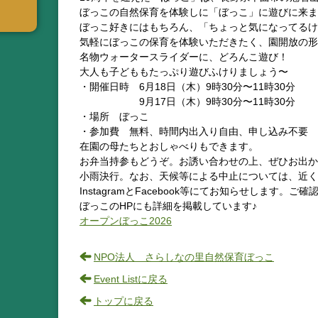
ぼっこの自然保育を体験しに「ぼっこ」に遊びに来ま
ぼっこ好きにはもちろん、「ちょっと気になってるけ
気軽にぼっこの保育を体験いただきたく、園開放の形
名物ウォータースライダーに、どろんこ遊び！
大人も子どももたっぷり遊びふけりましょう〜
・開催日時 6月18日（木）9時30分〜11時30分
9月17日（木）9時30分〜11時30分
・場所 ぼっこ
・参加費 無料、時間内出入り自由、申し込み不要
在園の母たちとおしゃべりもできます。
お弁当持参もどうぞ。お誘い合わせの上、ぜひお出か
小雨決行。なお、天候等による中止については、近く
InstagramとFacebook等にてお知らせします。ご
ぼっこのHPにも詳細を掲載しています♪
オープンぼっこ2026
NPO法人 さらしなの里自然保育ぼっこ
Event Listに戻る
トップに戻る