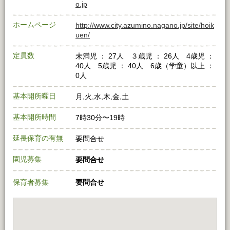
o.jp
ホームページ
http://www.city.azumino.nagano.jp/site/hoik
uen/
定員数
未満児 ： 27人 ３歳児 ： 26人 4歳児 ：
40人 5歳児 ： 40人 6歳（学童）以上 ：
0人
基本開所曜日
月,火,水,木,金,土
基本開所時間
7時30分〜19時
延長保育の有無
要問合せ
園児募集
要問合せ
保育者募集
要問合せ