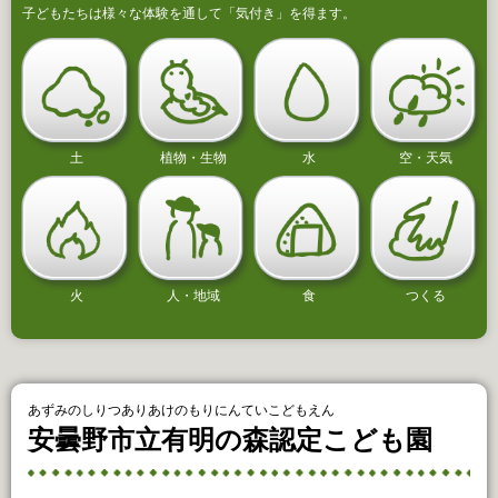
子どもたちは様々な体験を通して「気付き」を得ます。
土
植物・生物
水
空・天気
火
人・地域
食
つくる
あずみのしりつありあけのもりにんていこどもえん
安曇野市立有明の森認定こども園