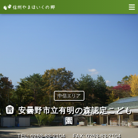
中信エリア
安曇野市立有明の森認定こども
園
TEL: 0263-83-2104
FAX: 0263-83-2104