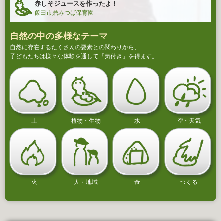
赤しそジュースを作ったよ！
飯田市鼎みつば保育園
自然の中の多様なテーマ
自然に存在するたくさんの要素との関わりから、
子どもたちは様々な体験を通して「気付き」を得ます。
土
植物・生物
水
空・天気
火
人・地域
食
つくる