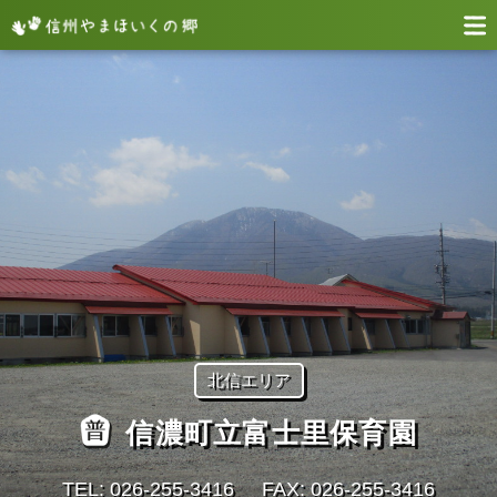
北信エリア
信濃町立富士里保育園
TEL: 026-255-3416
FAX: 026-255-3416