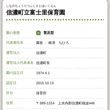
しなのちょうりつふじさとほいくえん
信濃町立富士里保育園
園の形態
普及型
代表者氏名
園長 ： 根津 ちひろ
運営法人
信濃町
運営法人代表者名
信濃町長
園の設立日
1974.4.1
認定日
2015.10.13
区分
保育所
住所
〒389-1314 上水内郡信濃町穂波446