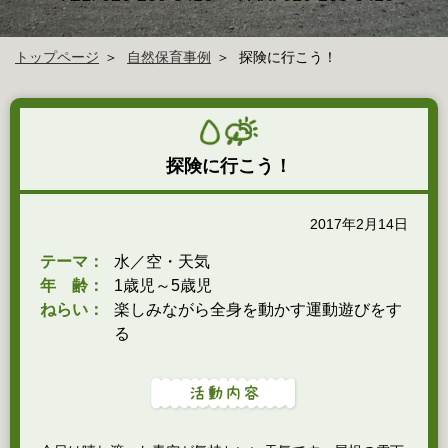
トップページ
自然保育事例
探険に行こう！
探険に行こう！
2017年2月14日
テーマ：
水／空・天気
年 齢：
1歳児～5歳児
ねらい：
楽しみながら全身を動かす運動遊びをす
る