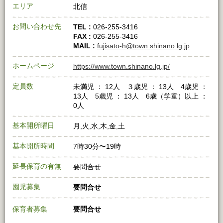
エリア
北信
お問い合わせ先
TEL :
026-255-3416
FAX :
026-255-3416
MAIL :
fujisato-h@town.shinano.lg.jp
ホームページ
https://www.town.shinano.lg.jp/
定員数
未満児 ： 12人 ３歳児 ： 13人 4歳児 ：
13人 5歳児 ： 13人 6歳（学童）以上 ：
0人
基本開所曜日
月,火,水,木,金,土
基本開所時間
7時30分〜19時
延長保育の有無
要問合せ
園児募集
要問合せ
保育者募集
要問合せ