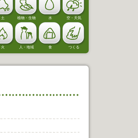
土
植物・生物
水
空・天気
まいた種から芽が出たよ！
思いっきり
安曇野市立有明あおぞら認定こども園
伊那市立高遠
火
人・地域
食
つくる