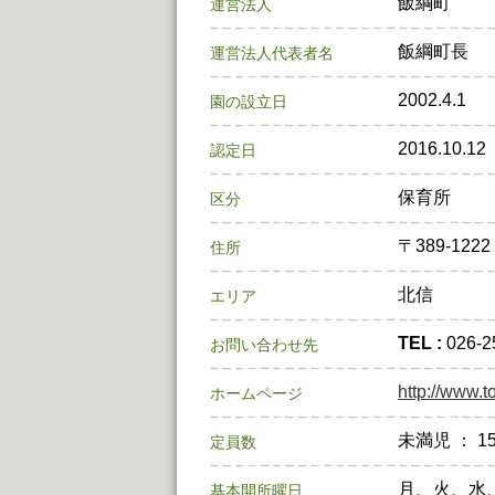
飯綱町
運営法人
飯綱町長
運営法人代表者名
2002.4.1
園の設立日
2016.10.12
認定日
保育所
区分
〒389-1
住所
北信
エリア
TEL :
026-
お問い合わせ先
http://www.t
ホームページ
未満児 ： 1
定員数
月、火、水
基本開所曜日