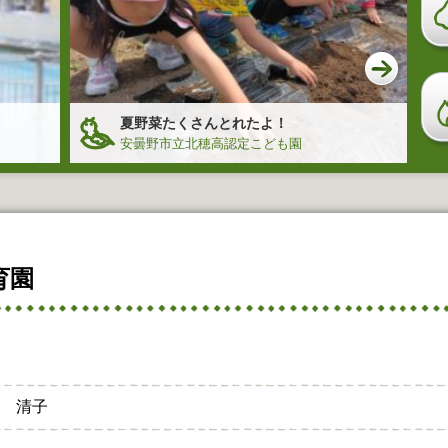
夏野菜たくさんとれたよ！
安曇野市立北穂高認定こども園
育園
原 清子