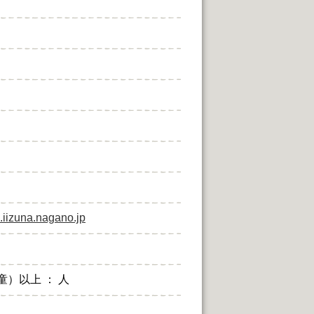
iizuna.nagano.jp
学童）以上 ： 人