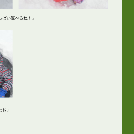
い運べるね！」
たね」