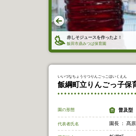
赤しそジュースを作ったよ！
育園
飯田市鼎みつば保育園
いいづなちょうりつりんごっこほいくえん
飯綱町立りんごっ子保
園の形態
普及型
園長 ： 髙
代表者氏名