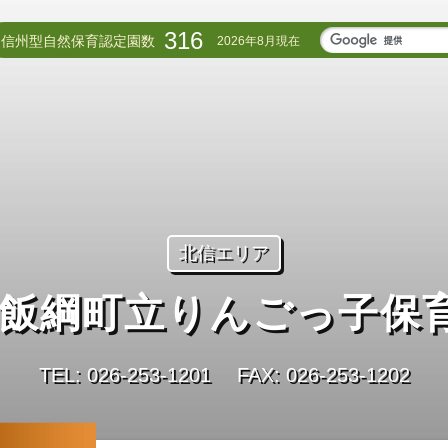
316
信州型自然保育認定園数
2026年8月現在
北信エリア
飯綱町立りんごっ子保
TEL: 026-253-1201
FAX: 026-253-1202