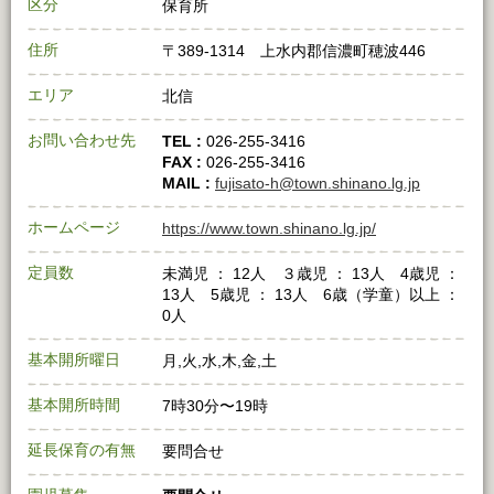
区分
保育所
住所
〒389-1314 上水内郡信濃町穂波446
エリア
北信
お問い合わせ先
TEL :
026-255-3416
FAX :
026-255-3416
MAIL :
fujisato-h@town.shinano.lg.jp
ホームページ
https://www.town.shinano.lg.jp/
定員数
未満児 ： 12人 ３歳児 ： 13人 4歳児 ：
13人 5歳児 ： 13人 6歳（学童）以上 ：
0人
基本開所曜日
月,火,水,木,金,土
基本開所時間
7時30分〜19時
延長保育の有無
要問合せ