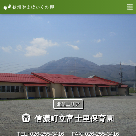
北信エリア
信濃町立富士里保育園
TEL: 026-255-3416
FAX: 026-255-3416