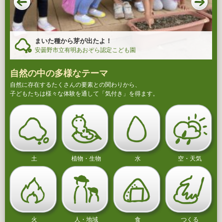
まいた種から芽が出たよ！
安曇野市立有明あおぞら認定こども園
自然の中の多様なテーマ
自然に存在するたくさんの要素との関わりから、
子どもたちは様々な体験を通して「気付き」を得ます。
土
植物・生物
水
空・天気
火
人・地域
食
つくる