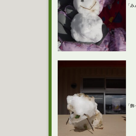
「み
「飾