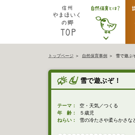
トップページ
自然保育事例
雪で遊ぶ
雪で遊ぶぞ！
テーマ：
空・天気／つくる
年 齢：
５歳児
ねらい：
雪の冷たさや柔らかさな