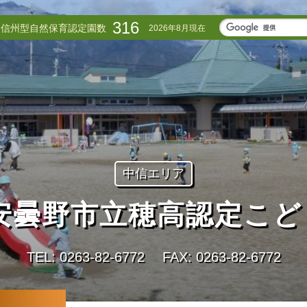
316
信州型自然保育認定園数
2026年8月現在
中信エリア
安曇野市立穂高認定こど
TEL: 0263-82-6772
FAX: 0263-82-6772