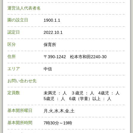
運営法人代表者名
園の設立日
1900.1.1
認定日
2022.10.1
区分
保育所
住所
〒390-1242 松本市和田2240‐30
エリア
中信
お問い合わせ先
定員数
未満児 ： 人 ３歳児 ： 人 4歳児 ： 人
5歳児 ： 人 6歳（学童）以上 ： 人
基本開所曜日
月,火,水,木,金,土
基本開所時間
7時30分～19時