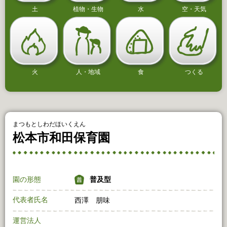
土
植物・生物
水
空・天気
火
人・地域
食
つくる
まつもとしわだほいくえん
松本市和田保育園
園の形態
普及型
代表者氏名
西澤 朋味
運営法人