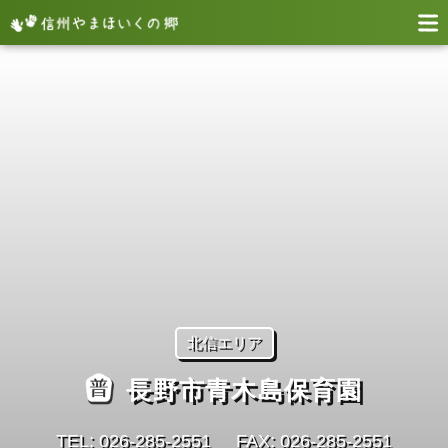
北信エリア
長野市青木島保育園
TEL: 026‐285‐2551
FAX: 026‐285‐2551