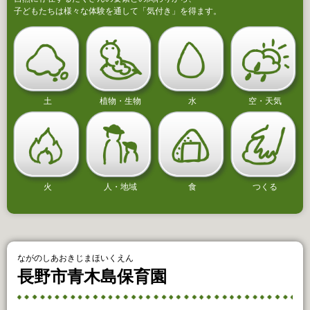
子どもたちは様々な体験を通して「気付き」を得ます。
土
植物・生物
水
空・天気
火
人・地域
食
つくる
ながのしあおきじまほいくえん
長野市青木島保育園