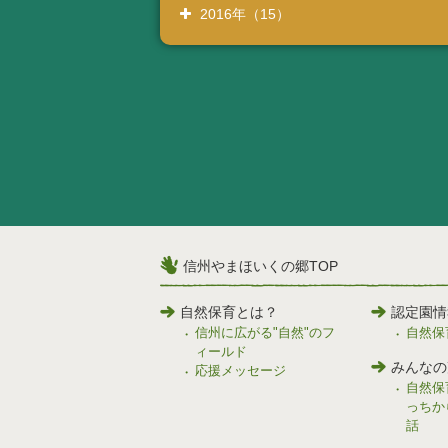
2016年（15）
信州やまほいくの郷TOP
自然保育とは？
認定園情
信州に広がる"自然"のフ
自然保
ィールド
みんなの
応援メッセージ
自然保
っちか
話