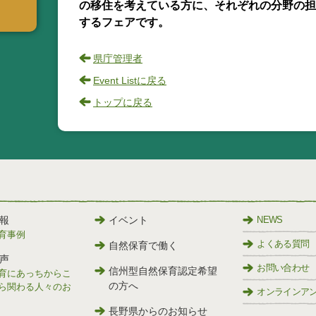
の移住を考えている方に、それぞれの分野の担
するフェアです。
県庁管理者
Event Listに戻る
トップに戻る
報
イベント
NEWS
育事例
よくある質問
自然保育で働く
声
お問い合わせ
信州型自然保育認定希望
育にあっちからこ
の方へ
ら関わる人々のお
オンラインア
長野県からのお知らせ