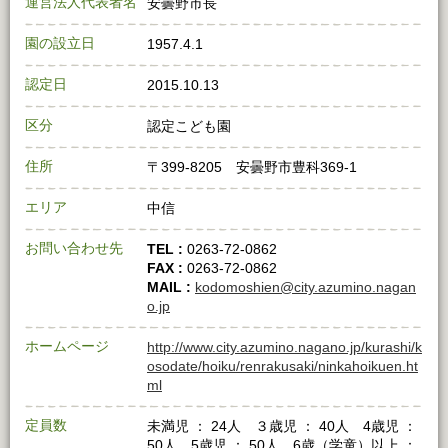
運営法人代表者名
安曇野市長
園の設立日
1957.4.1
認定日
2015.10.13
区分
認定こども園
住所
〒399-8205 安曇野市豊科369-1
エリア
中信
お問い合わせ先
TEL :
0263-72-0862
FAX :
0263-72-0862
MAIL :
kodomoshien@city.azumino.nagan
o.jp
ホームページ
http://www.city.azumino.nagano.jp/kurashi/k
osodate/hoiku/renrakusaki/ninkahoikuen.ht
ml
定員数
未満児 ： 24人 ３歳児 ： 40人 4歳児 ：
50人 5歳児 ： 50人 6歳（学童）以上 ：