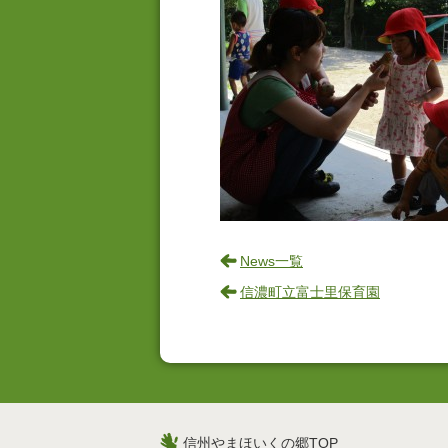
News一覧
信濃町立富士里保育園
信州やまほいくの郷TOP