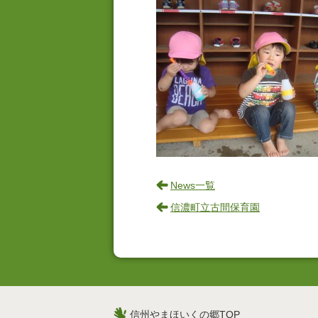
News一覧
信濃町立古間保育園
信州やまほいくの郷TOP