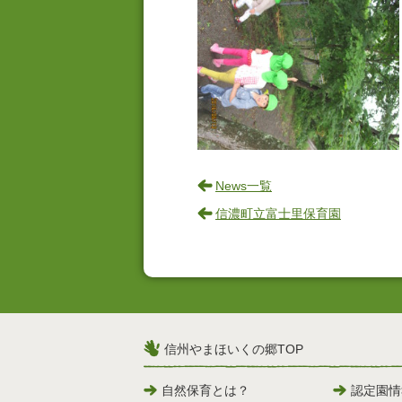
News一覧
信濃町立富士里保育園
信州やまほいくの郷TOP
自然保育とは？
認定園情