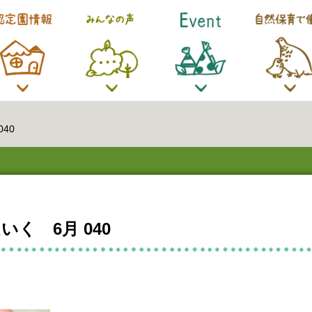
40
まほいく 6月 040