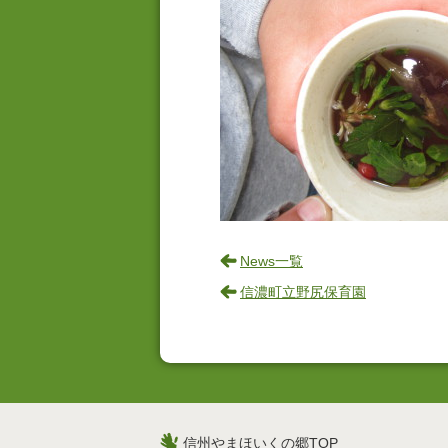
News一覧
信濃町立野尻保育園
信州やまほいくの郷TOP