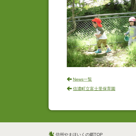
News一覧
信濃町立富士里保育園
信州やまほいくの郷TOP