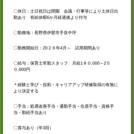
〇休日：土日祝日は閉園 会議・行事等により土休日出
勤あり 有給休暇6か月経過後より付与
〇勤務地：長野県伊那市手良中坪
〇勤務開始日：20２６年4月～ 試用期間あり
〇給与：保育士常勤スタッフ 月給1８０,000～2５
０,000円
＊経験と学び・役割・キャリアアップ研修取得の有無に
より決定する
〇手当：処遇改善手当・通勤手当・住居手当・資格手
当・勤続手当あり
〇賞与あり（年3回）