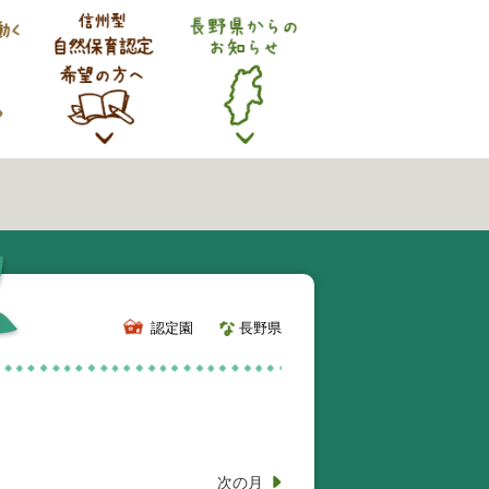
認定園
長野県
次の月