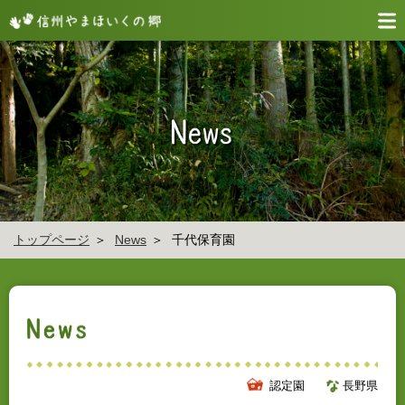
トップページ
News
千代保育園
認定園
長野県